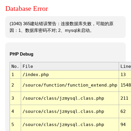
Database Error
(1040) 365建站错误警告：连接数据库失败，可能的原
因：1、数据库密码不对; 2、mysql未启动。
PHP Debug
No.
File
Line
1
/index.php
13
2
/source/function/function_extend.php
1548
3
/source/class/jzmysql.class.php
211
4
/source/class/jzmysql.class.php
62
5
/source/class/jzmysql.class.php
94