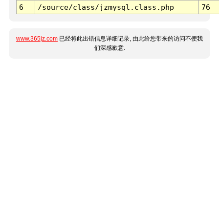
6
/source/class/jzmysql.class.php
76
www.365jz.com
已经将此出错信息详细记录, 由此给您带来的访问不便我
们深感歉意.