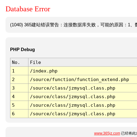
Database Error
(1040) 365建站错误警告：连接数据库失败，可能的原因：1、数
PHP Debug
No.
File
1
/index.php
2
/source/function/function_extend.php
3
/source/class/jzmysql.class.php
4
/source/class/jzmysql.class.php
5
/source/class/jzmysql.class.php
6
/source/class/jzmysql.class.php
www.365jz.com
已经将此