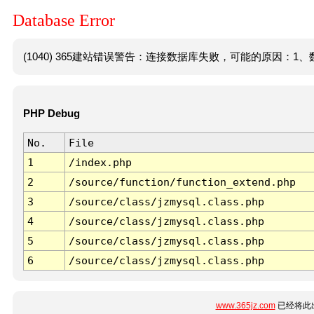
Database Error
(1040) 365建站错误警告：连接数据库失败，可能的原因：1、数
PHP Debug
No.
File
1
/index.php
2
/source/function/function_extend.php
3
/source/class/jzmysql.class.php
4
/source/class/jzmysql.class.php
5
/source/class/jzmysql.class.php
6
/source/class/jzmysql.class.php
www.365jz.com
已经将此