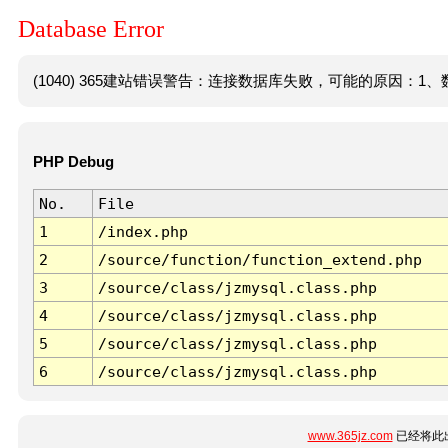
Database Error
(1040) 365建站错误警告：连接数据库失败，可能的原因：1、数
PHP Debug
No.
File
1
/index.php
2
/source/function/function_extend.php
3
/source/class/jzmysql.class.php
4
/source/class/jzmysql.class.php
5
/source/class/jzmysql.class.php
6
/source/class/jzmysql.class.php
www.365jz.com
已经将此