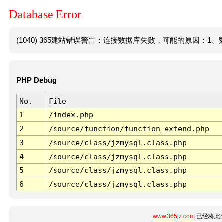
Database Error
(1040) 365建站错误警告：连接数据库失败，可能的原因：1、数
PHP Debug
No.
File
1
/index.php
2
/source/function/function_extend.php
3
/source/class/jzmysql.class.php
4
/source/class/jzmysql.class.php
5
/source/class/jzmysql.class.php
6
/source/class/jzmysql.class.php
www.365jz.com
已经将此