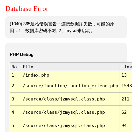
Database Error
(1040) 365建站错误警告：连接数据库失败，可能的原
因：1、数据库密码不对; 2、mysql未启动。
PHP Debug
No.
File
Line
1
/index.php
13
2
/source/function/function_extend.php
1548
3
/source/class/jzmysql.class.php
211
4
/source/class/jzmysql.class.php
62
5
/source/class/jzmysql.class.php
94