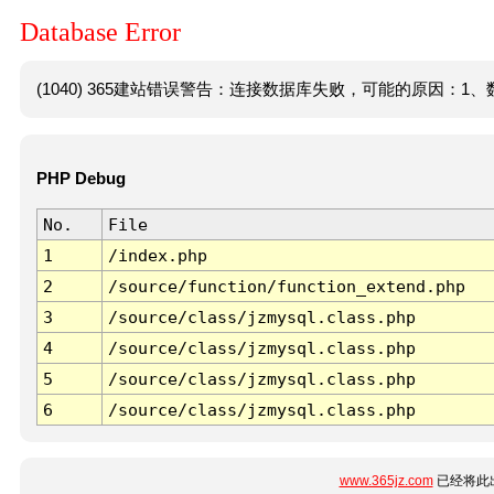
Database Error
(1040) 365建站错误警告：连接数据库失败，可能的原因：1、数
PHP Debug
No.
File
1
/index.php
2
/source/function/function_extend.php
3
/source/class/jzmysql.class.php
4
/source/class/jzmysql.class.php
5
/source/class/jzmysql.class.php
6
/source/class/jzmysql.class.php
www.365jz.com
已经将此