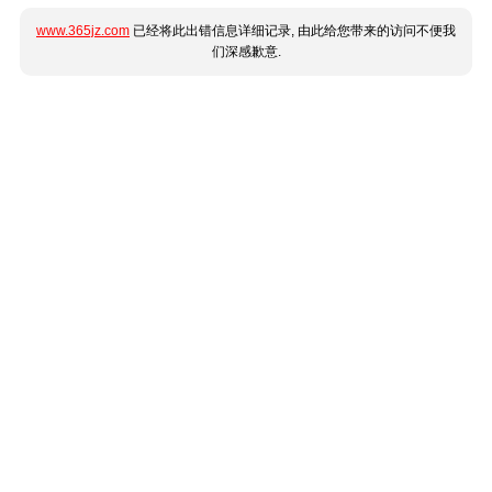
www.365jz.com
已经将此出错信息详细记录, 由此给您带来的访问不便我
们深感歉意.