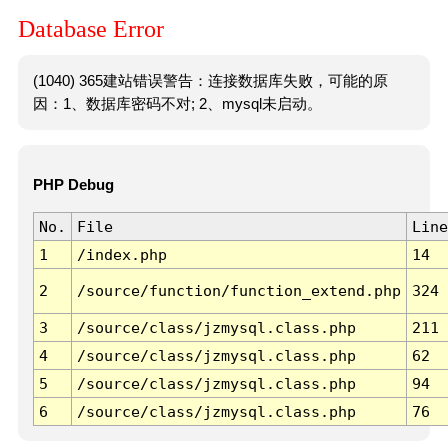
Database Error
(1040) 365建站错误警告：连接数据库失败，可能的原
因：1、数据库密码不对; 2、mysql未启动。
PHP Debug
No.
File
Line
1
/index.php
14
2
/source/function/function_extend.php
324
3
/source/class/jzmysql.class.php
211
4
/source/class/jzmysql.class.php
62
5
/source/class/jzmysql.class.php
94
6
/source/class/jzmysql.class.php
76