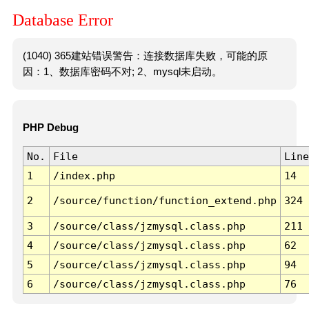
Database Error
(1040) 365建站错误警告：连接数据库失败，可能的原
因：1、数据库密码不对; 2、mysql未启动。
PHP Debug
No.
File
Line
1
/index.php
14
2
/source/function/function_extend.php
324
3
/source/class/jzmysql.class.php
211
4
/source/class/jzmysql.class.php
62
5
/source/class/jzmysql.class.php
94
6
/source/class/jzmysql.class.php
76