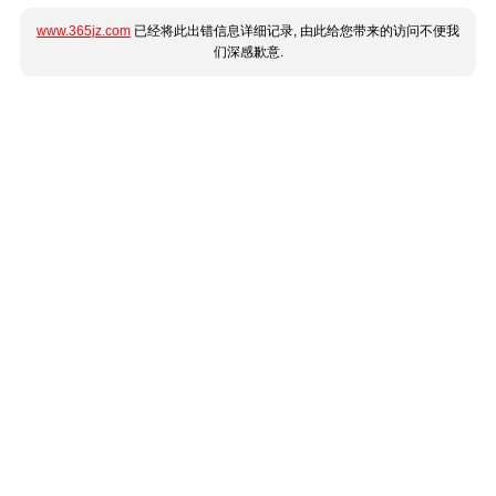
www.365jz.com
已经将此出错信息详细记录, 由此给您带来的访问不便我
们深感歉意.