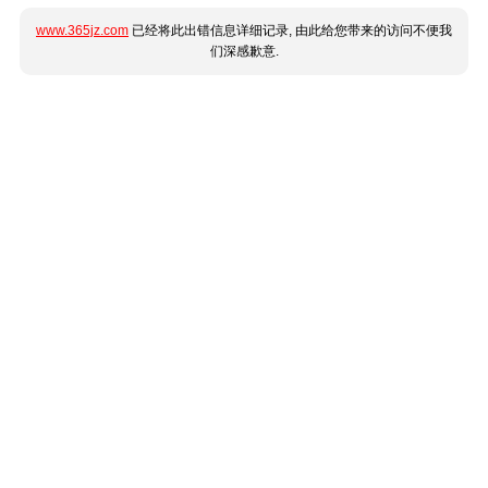
www.365jz.com
已经将此出错信息详细记录, 由此给您带来的访问不便我
们深感歉意.