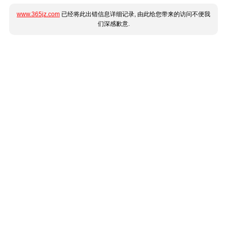
www.365jz.com
已经将此出错信息详细记录, 由此给您带来的访问不便我
们深感歉意.