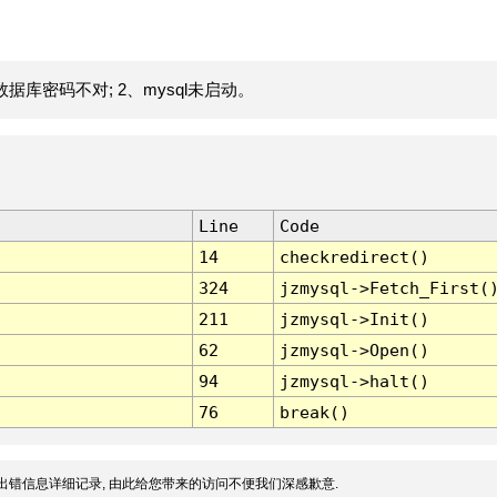
据库密码不对; 2、mysql未启动。
Line
Code
14
checkredirect()
324
jzmysql->Fetch_First(
211
jzmysql->Init()
62
jzmysql->Open()
94
jzmysql->halt()
76
break()
出错信息详细记录, 由此给您带来的访问不便我们深感歉意.