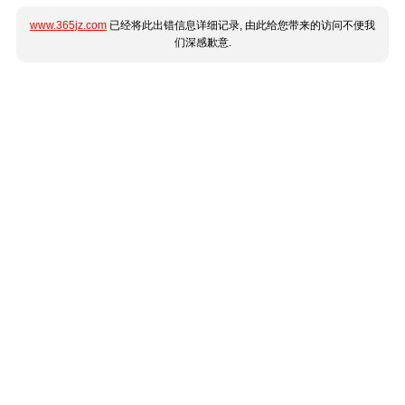
www.365jz.com
已经将此出错信息详细记录, 由此给您带来的访问不便我
们深感歉意.