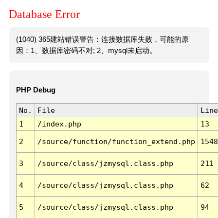
Database Error
(1040) 365建站错误警告：连接数据库失败，可能的原
因：1、数据库密码不对; 2、mysql未启动。
PHP Debug
No.
File
Line
1
/index.php
13
2
/source/function/function_extend.php
1548
3
/source/class/jzmysql.class.php
211
4
/source/class/jzmysql.class.php
62
5
/source/class/jzmysql.class.php
94