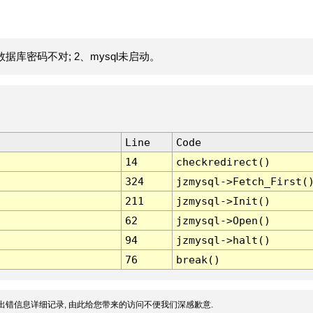
据库密码不对; 2、mysql未启动。
Line
Code
14
checkredirect()
324
jzmysql->Fetch_First(
211
jzmysql->Init()
62
jzmysql->Open()
94
jzmysql->halt()
76
break()
出错信息详细记录, 由此给您带来的访问不便我们深感歉意.